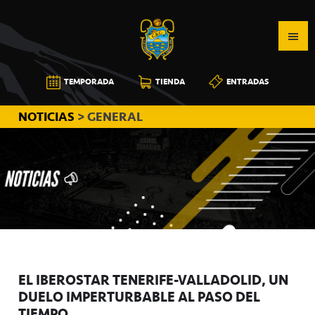
Saltar
Saltar
Saltar
a
al
a
la
contenido
la
navegación
principal
barra
CB
TEMPORADA
TIENDA
ENTRADAS
principal
lateral
CANARIAS
principal
NOTICIAS
> GENERAL
EL IBEROSTAR TENERIFE-VALLADOLID, UN
DUELO IMPERTURBABLE AL PASO DEL
TIEMPO