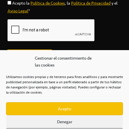
Acepto la
Política de Cookies
, la
Política de Privacidad
y el
Aviso Legal
*
Gestionar el consentimiento de
las cookies
Utilizamos cookies propias y de terceros para fines analíticos y para mostrarte
publicidad personalizada en base a un perfil elaborado a partir de tus hábitos
secretaria@cbcanarias.es
de navegación (por ejemplo, páginas visitadas). Puedes configurar o rechazar
+34 922 253 684
+34 922 315 909
la utilización de cookies.
C/Mercedes, s/n, Pabellón Insular de Tenerife Santiago Martín
Casa del Deporte / 38108 – La Laguna
Acepto
Denegar
POLÍTICA DE PRIVACIDAD
/
POLÍTICA DE COOKIES
/