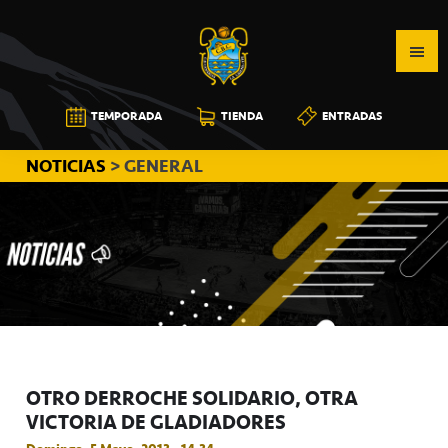
Saltar
Saltar
Saltar
a
al
a
la
contenido
la
navegación
principal
barra
CB
TEMPORADA
TIENDA
ENTRADAS
principal
lateral
CANARIAS
principal
NOTICIAS
> GENERAL
OTRO DERROCHE SOLIDARIO, OTRA
VICTORIA DE GLADIADORES