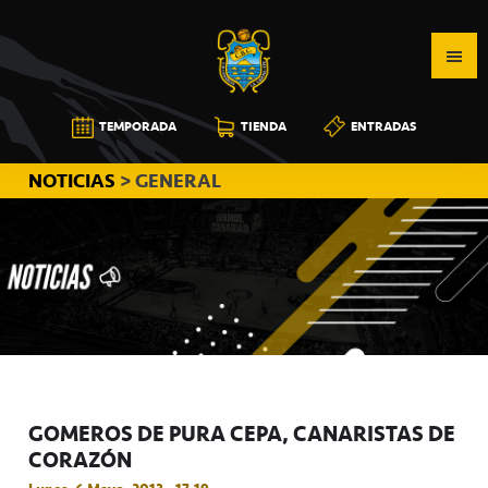
Saltar
Saltar
Saltar
a
al
a
la
contenido
la
navegación
principal
barra
CB
TEMPORADA
TIENDA
ENTRADAS
principal
lateral
CANARIAS
principal
NOTICIAS
> GENERAL
GOMEROS DE PURA CEPA, CANARISTAS DE
CORAZÓN