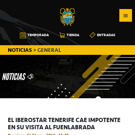
Saltar
Saltar
Saltar
a
al
a
la
contenido
la
navegación
principal
barra
CB
TEMPORADA
TIENDA
ENTRADAS
principal
lateral
CANARIAS
principal
NOTICIAS
> GENERAL
EL IBEROSTAR TENERIFE CAE IMPOTENTE
EN SU VISITA AL FUENLABRADA