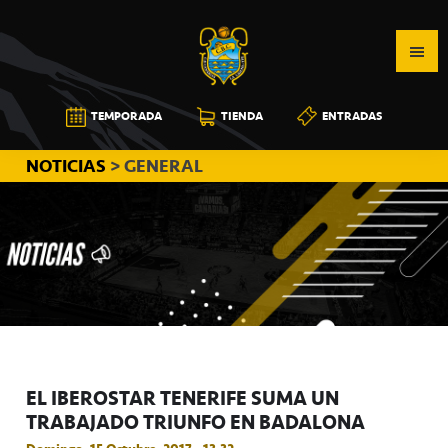
Saltar
Saltar
Saltar
a
al
a
la
contenido
la
navegación
principal
barra
CB
TEMPORADA
TIENDA
ENTRADAS
principal
lateral
CANARIAS
principal
NOTICIAS
> GENERAL
EL IBEROSTAR TENERIFE SUMA UN
TRABAJADO TRIUNFO EN BADALONA