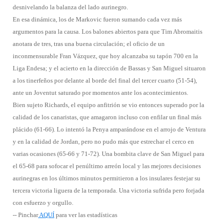
desnivelando la balanza del lado aurinegro.
En esa dinámica, los de Markovic fueron sumando cada vez más
argumentos para la causa. Los balones abiertos para que Tim Abromaitis
anotara de tres, tras una buena circulación; el oficio de un
inconmensurable Fran Vázquez, que hoy alcanzaba su tapón 700 en la
Liga Endesa; y el acierto en la dirección de Bassas y San Miguel situaron
a los tinerfeños por delante al borde del final del tercer cuarto (51-54),
ante un Joventut saturado por momentos ante los acontecimientos.
Bien sujeto Richards, el equipo anfitrión se vio entonces superado por la
calidad de los canaristas, que amagaron incluso con enfilar un final más
plácido (61-66). Lo intentó la Penya amparándose en el arrojo de Ventura
y en la calidad de Jordan, pero no pudo más que estrechar el cerco en
varias ocasiones (65-66 y 71-72). Una bombita clave de San Miguel para
el 65-68 para sofocar el penúltimo arreón local y las mejores decisiones
aurinegras en los últimos minutos permitieron a los insulares festejar su
tercera victoria liguera de la temporada. Una victoria sufrida pero forjada
con esfuerzo y orgullo.
-- Pinchar
AQUÍ
para ver las estadísticas