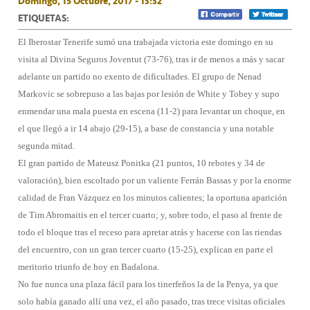
Domingo, 15 Octubre, 2017 - 13:32
ETIQUETAS:
El Iberostar Tenerife sumó una trabajada victoria este domingo en su
visita al Divina Seguros Joventut (73-76), tras ir de menos a más y sacar
adelante un partido no exento de dificultades. El grupo de Nenad
Markovic se sobrepuso a las bajas por lesión de White y Tobey y supo
enmendar una mala puesta en escena (11-2) para levantar un choque, en
el que llegó a ir 14 abajo (29-15), a base de constancia y una notable
segunda mitad.
El gran partido de Mateusz Ponitka (21 puntos, 10 rebotes y 34 de
valoración), bien escoltado por un valiente Ferrán Bassas y por la enorme
calidad de Fran Vázquez en los minutos calientes; la oportuna aparición
de Tim Abromaitis en el tercer cuarto; y, sobre todo, el paso al frente de
todo el bloque tras el receso para apretar atrás y hacerse con las riendas
del encuentro, con un gran tercer cuarto (15-25), explican en parte el
meritorio triunfo de hoy en Badalona.
No fue nunca una plaza fácil para los tinerfeños la de la Penya, ya que
solo había ganado allí una vez, el año pasado, tras trece visitas oficiales