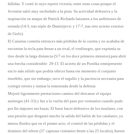
fallidas. Y costó lo suyo repetir victoria, entre otras cosas porque el
Joventut salió muy enchufado a la pista. Su actividad defensiva y la
inspiración en ataque de Patrick Richards lanzaron a los anfitriones de
entrada (14-5, tras triple de Dimitrijevic y 17-7, tras otro acierto exterior
de Gielo).
El Canarias cometía entonces más pérdidas de la cuenta y no acababa de
encontrar la tecla para frenar a un rival, el verdinegro, que exprimía su
tino desde la larga distancia (5/7 en los doce primeros minutos) para abrir
una brecha considerable: 29-15. El acierto de un Ponitka omnipresente
era lo más sólido que podría ofrecer hasta ese momento el conjunto
tinerfeño, que sin embargo, tuvo el orgullo y la paciencia necesaria para
corregir errores y rumiar la remontada desde la defensa.
Mejoró ligeramente prestaciones camino del descanso el equipo
aurinegro (41-33) y fue a la vuelta del paso por vestuarios cuando pudo
por fin imponer sus bazas. El buen hacer defensivo de los insulares, con
una presión que desgastó mucho la salida del balón de los catalanes, ya
menos fluidos que en el primer acto; el control de las pérdidas y el
dominio del rebote (37 capturas visitantes frente a las 25 locales), fueron