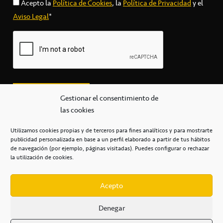
Acepto la
Política de Cookies
, la
Política de Privacidad
y el
Aviso Legal
*
Gestionar el consentimiento de
las cookies
Utilizamos cookies propias y de terceros para fines analíticos y para mostrarte
publicidad personalizada en base a un perfil elaborado a partir de tus hábitos
secretaria@cbcanarias.es
de navegación (por ejemplo, páginas visitadas). Puedes configurar o rechazar
+34 922 253 684
+34 922 315 909
la utilización de cookies.
C/Mercedes, s/n, Pabellón Insular de Tenerife Santiago Martín
Casa del Deporte / 38108 – La Laguna
Acepto
Denegar
POLÍTICA DE PRIVACIDAD
/
POLÍTICA DE COOKIES
/