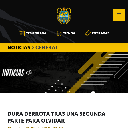
Saltar
Saltar
Saltar
a
al
a
la
contenido
la
navegación
principal
barra
CB
TEMPORADA
TIENDA
ENTRADAS
principal
lateral
CANARIAS
principal
NOTICIAS
> GENERAL
DURA DERROTA TRAS UNA SEGUNDA
PARTE PARA OLVIDAR