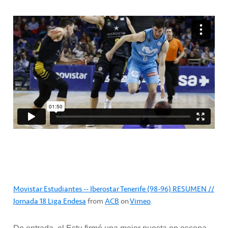
Movistar Estudiantes -- Iberostar Tenerife (98-96) RESUMEN //
Jornada 18 Liga Endesa
from
ACB
on
Vimeo
.