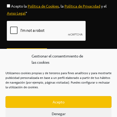
Acepto la
Política de Cookies
, la
Política de Privacidad
y el
Aviso Legal
*
Gestionar el consentimiento de
las cookies
Utilizamos cookies propias y de terceros para fines analíticos y para mostrarte
publicidad personalizada en base a un perfil elaborado a partir de tus hábitos
secretaria@cbcanarias.es
de navegación (por ejemplo, páginas visitadas). Puedes configurar o rechazar
+34 922 253 684
+34 922 315 909
la utilización de cookies.
C/Mercedes, s/n, Pabellón Insular de Tenerife Santiago Martín
Casa del Deporte / 38108 – La Laguna
Acepto
Denegar