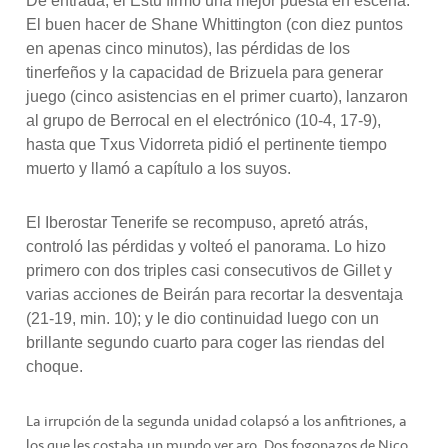
De entrada, el Estu firmó una mejor puesta en escena.
El buen hacer de Shane Whittington (con diez puntos
en apenas cinco minutos), las pérdidas de los
tinerfeños y la capacidad de Brizuela para generar
juego (cinco asistencias en el primer cuarto), lanzaron
al grupo de Berrocal en el electrónico (10-4, 17-9),
hasta que Txus Vidorreta pidió el pertinente tiempo
muerto y llamó a capítulo a los suyos.
El Iberostar Tenerife se recompuso, apretó atrás,
controló las pérdidas y volteó el panorama. Lo hizo
primero con dos triples casi consecutivos de Gillet y
varias acciones de Beirán para recortar la desventaja
(21-19, min. 10); y le dio continuidad luego con un
brillante segundo cuarto para coger las riendas del
choque.
La irrupción de la segunda unidad colapsó a los anfitriones, a
los que les costaba un mundo ver aro. Dos fogonazos de Nico