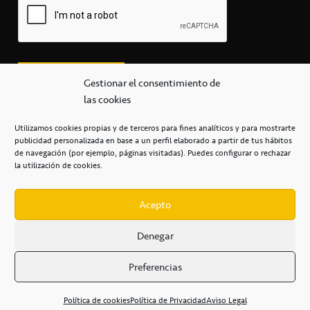
Gestionar el consentimiento de
las cookies
Utilizamos cookies propias y de terceros para fines analíticos y para mostrarte
publicidad personalizada en base a un perfil elaborado a partir de tus hábitos
secretaria@cbcanarias.es
de navegación (por ejemplo, páginas visitadas). Puedes configurar o rechazar
+34 922 253 684
+34 922 315 909
la utilización de cookies.
C/Mercedes, s/n, Pabellón Insular de Tenerife Santiago Martín
Casa del Deporte / 38108 – La Laguna
Acepto
Denegar
POLÍTICA DE PRIVACIDAD
/
POLÍTICA DE COOKIES
/
Preferencias
AVISO LEGAL
/
CONDICIONES
COMERCIALES
/
ACCESIBILIDAD
Política de cookies
Política de Privacidad
Aviso Legal