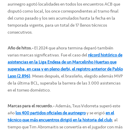
aurinegro agotó localidades en todos los encuentros ACB que
disputó como local, los once correspondientes al tramo final
del curso pasado y los seis acumulados hasta la fecha en la
temporada vigente, para un total de 17 llenos técnicos
consecutivos.
Año de hitos.-
El 2024 que ahora termina deparó también
varias marcas significativas. Fue el caso del
récord histórico de
asistencias en la Liga Endesa de un Marcelinho Huertas que
superaba, en casa y en pleno derbi, el registro anterior de Pablo
Laso (2.896)
.
Meses después, el brasileño, elegido además MVP
de la última BCL, superaba la barrera de las 3.000 asistencias
en el torneo doméstico.
Marcas para el recuerdo.-
Además, Txus Vidorreta superó este
año
los 400 partidos oficiales de aurinegro
y se erigió
en el
técnico que más encuentros dirigió en la historia del club
; al
tiempo que Tim Abromaitis se convertía en el jugador con más