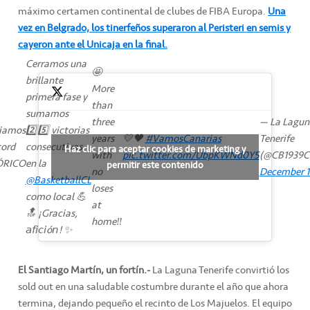
máximo certamen continental de clubes de FIBA Europa.
Una
vez en Belgrado, los tinerfeños superaron al Peristeri en semis y
cayeron ante el Unicaja en la final.
Cerramos una
🤩
brillante
More
primera fase y
than
sumamos
three
— La Lagun
iamos
2️⃣5️⃣ victorias
years
💛🖤
#VamosCanarias
Tenerife
cord
consecutivas
Haz clic para aceptar cookies de marketing y
with
pic.twitter.com/UbpKWNd0Y5
(@CB1939Ca
ÓRICO
en la
permitir este contenido
no
December 1
@BasketballCL
loses
como local 💪
at
🔝 ¡Gracias,
home‼️
𝘢𝘧𝘪𝘤𝘪ó𝘯! ✨
El Santiago Martín, un fortín.-
La Laguna Tenerife convirtió los
sold out en una saludable costumbre durante el año que ahora
termina, dejando pequeño el recinto de Los Majuelos. El equipo