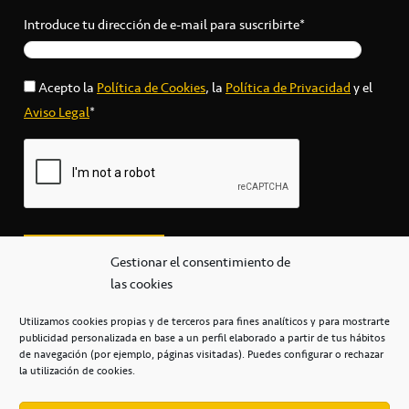
Introduce tu dirección de e-mail para suscribirte*
Acepto la
Política de Cookies
, la
Política de Privacidad
y el
Aviso Legal
*
Gestionar el consentimiento de
las cookies
Utilizamos cookies propias y de terceros para fines analíticos y para mostrarte
publicidad personalizada en base a un perfil elaborado a partir de tus hábitos
secretaria@cbcanarias.es
de navegación (por ejemplo, páginas visitadas). Puedes configurar o rechazar
+34 922 253 684
+34 922 315 909
la utilización de cookies.
C/Mercedes, s/n, Pabellón Insular de Tenerife Santiago Martín