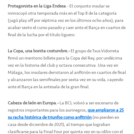
Protagonista en la Liga Endesa
.- El conjunto insular se
inmiscuyó otra temporada más en el Top 8 de la categoría
(jugó play off por séptima vez en los últimos ocho años), para
acabar sexto el curso pasado y caer ante el Barça en cuartos de
final de la lucha por el título liguero.
La Copa, una bonita costumbre.-
El grupo de Txus Vidorreta
firmó un meritorio billete para la Copa del Rey, por undécima
vez en la historia del club y octava consecutiva. Una vez en
Málaga, los insulares derrotaron al anfitrión en cuartos de final
y alcanzaron las semifinales por sexta vez en su vida, cayendo
ante el Barça en la antesala de la gran final.
Cabeza de león en Europa.-
La BCL volvió a ser escenario de
registros importantes para los aurinegros,
que ampliaron a 25
su racha histórica de triunfos como anfitrión
(no pierden en
casa desde diciembre de 2021), al tiempo que lograban
clasificarse para la Final Four por quinta vez en su idilio con el